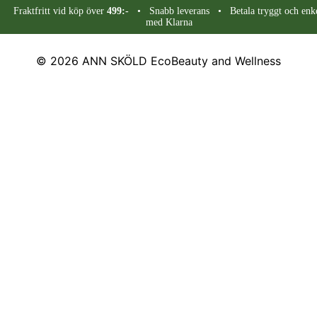
Fraktfritt vid köp över
499:-
• Snabb leverans • Betala tryggt och enke
med Klarna
© 2026
ANN SKÖLD EcoBeauty and Wellness