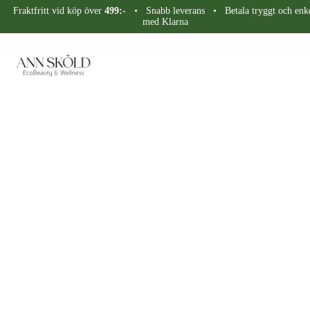
Fraktfritt vid köp över
499:-
• Snabb leverans • Betala tryggt och enke
med Klarna