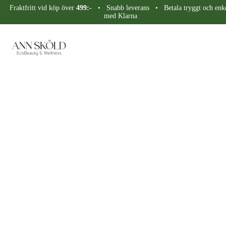
Fraktfritt vid köp över
499:-
• Snabb leverans • Betala tryggt och enke
med Klarna