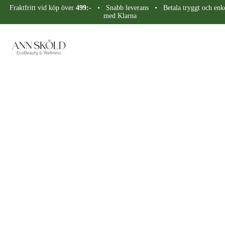
Fraktfritt vid köp över
499:-
• Snabb leverans • Betala tryggt och enke
med Klarna