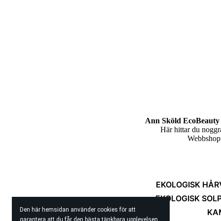
Ann Sköld EcoBeauty 
Här hittar du nogg
Webbshop m
EKOLOGISK HÅR
EKOLOGISK SOL
Den här hemsidan använder cookies för att
KA
garantera att du får den bästa tänkbara upplevelsen