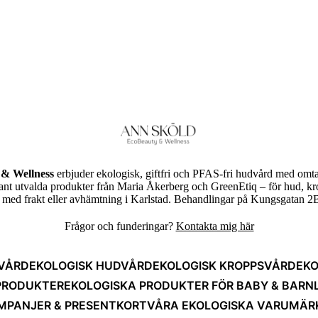
& Wellness
erbjuder ekologisk, giftfri och PFAS-fri hudvård med omta
rant utvalda produkter från Maria Åkerberg och GreenEtiq – för hud, k
ed frakt eller avhämtning i Karlstad. Behandlingar på Kungsgatan 2B
Frågor och funderingar?
Kontakta mig här
VÅRD
EKOLOGISK HUDVÅRD
EKOLOGISK KROPPSVÅRD
EKO
PRODUKTER
EKOLOGISKA PRODUKTER FÖR BABY & BARN
MPANJER & PRESENTKORT
VÅRA EKOLOGISKA VARUMÄR