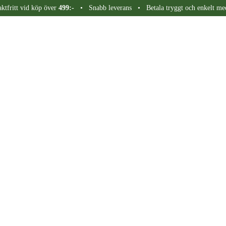
aktfritt vid köp över
499:-
• Snabb leverans • Betala tryggt och enkelt me