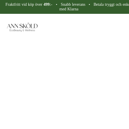
Fraktfritt vid köp över
499:-
• Snabb leverans • Betala tryggt och enke
med Klarna