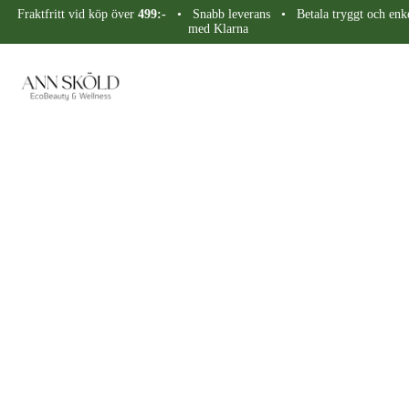
Fraktfritt vid köp över
499:-
• Snabb leverans • Betala tryggt och enke
med Klarna