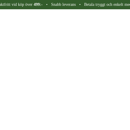
aktfritt vid köp över
499:-
• Snabb leverans • Betala tryggt och enkelt me