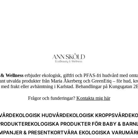
& Wellness
erbjuder ekologisk, giftfri och PFAS-fri hudvård med omta
rant utvalda produkter från Maria Åkerberg och GreenEtiq – för hud, k
ed frakt eller avhämtning i Karlstad. Behandlingar på Kungsgatan 2B
Frågor och funderingar?
Kontakta mig här
VÅRD
EKOLOGISK HUDVÅRD
EKOLOGISK KROPPSVÅRD
EKO
PRODUKTER
EKOLOGISKA PRODUKTER FÖR BABY & BARN
MPANJER & PRESENTKORT
VÅRA EKOLOGISKA VARUMÄR