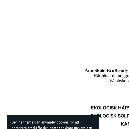
Ann Sköld EcoBeauty 
Här hittar du nogg
Webbshop m
EKOLOGISK HÅR
EKOLOGISK SOL
Den här hemsidan använder cookies för att
KA
garantera att du får den bästa tänkbara upplevelsen