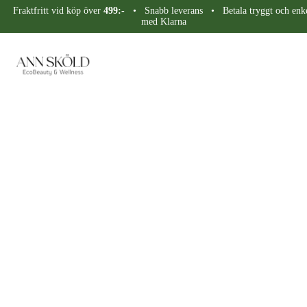
Fraktfritt vid köp över
499:-
• Snabb leverans • Betala tryggt och enke
med Klarna