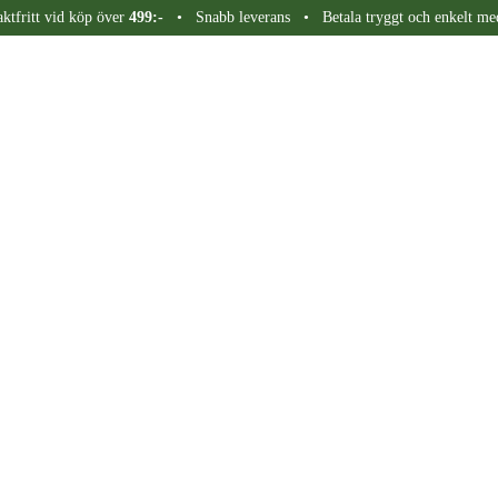
aktfritt vid köp över
499:-
• Snabb leverans • Betala tryggt och enkelt me