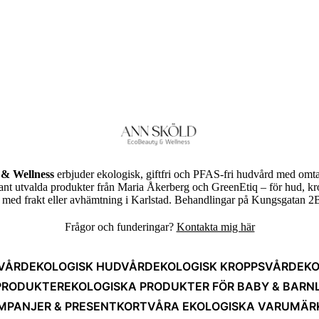
& Wellness
erbjuder ekologisk, giftfri och PFAS-fri hudvård med omta
rant utvalda produkter från Maria Åkerberg och GreenEtiq – för hud, k
ed frakt eller avhämtning i Karlstad. Behandlingar på Kungsgatan 2B
Frågor och funderingar?
Kontakta mig här
VÅRD
EKOLOGISK HUDVÅRD
EKOLOGISK KROPPSVÅRD
EKO
PRODUKTER
EKOLOGISKA PRODUKTER FÖR BABY & BARN
MPANJER & PRESENTKORT
VÅRA EKOLOGISKA VARUMÄR