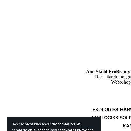
Ann Sköld EcoBeauty 
Här hittar du nogg
Webbshop m
EKOLOGISK HÅR
EKOLOGISK SOL
Den här hemsidan använder cookies för att
KA
garantera att du får den bästa tänkbara upplevelsen