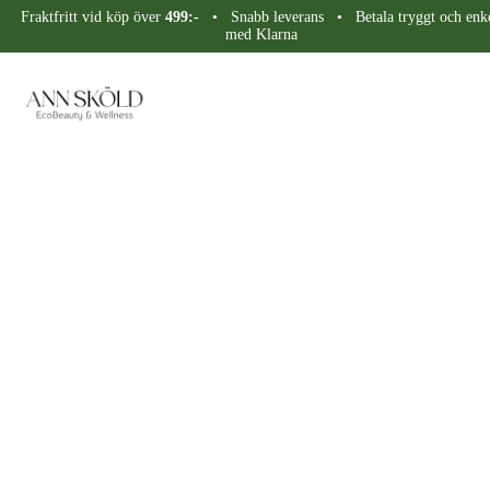
Fraktfritt vid köp över
499:-
• Snabb leverans • Betala tryggt och enke
med Klarna