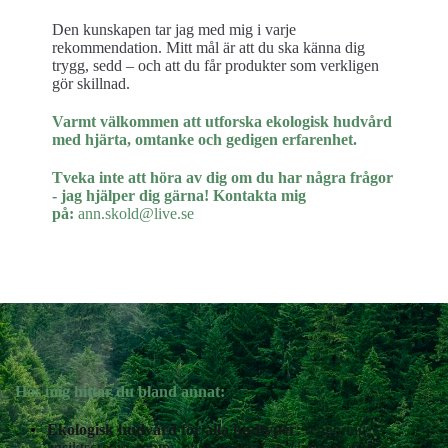
Den kunskapen tar jag med mig i varje
rekommendation. Mitt mål är att du ska känna dig
trygg, sedd – och att du får produkter som verkligen
gör skillnad.
Varmt välkommen att utforska ekologisk hudvård
med hjärta, omtanke och gedigen erfarenhet.
Tveka inte att höra av dig om du har några frågor
- jag hjälper dig gärna! Kontakta mig
på:
ann.skold@live.se
Hos mig hittar du bland annat:
Ekologisk hudvård för alla hudtyper:
rengöring,
ansiktscreme, serum, oljor, peeling, masker och mer