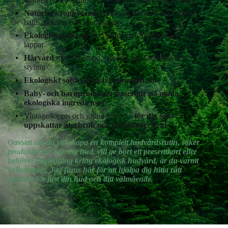
Naturlig kroppsvård:
handvård, fotvård, tvål, lotion,
balm, peeling och kroppsoljor
Ekologisk makeup
med produkter för bas, ögon och
läppar
Hårvård
med schampo, balsam, behandlingar och
styling
Ekologiskt solskydd och brun-utan-sol
Baby- och barnprodukter baserade på milda,
ekologiska ingredienser
Vintage/loppis och gröna växter –
för dig som
uppskattar återbruk och ett hållbart hem
Oavsett om du vill skapa en komplett hudvårdsrutin, söker
produkter för känslig hud, vill ge bort ett presentkort eller
behöver vägledning kring ekologisk hudvård, är du varmt
välkommen. Jag finns här för att hjälpa dig hitta rätt
produkt för just din hud och ditt välmående.