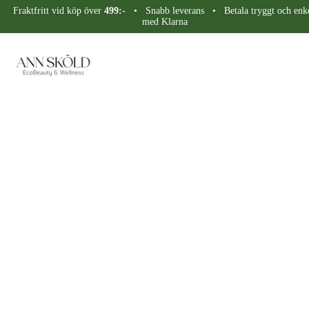
Fraktfritt vid köp över
499:-
• Snabb leverans • Betala tryggt och enke
med Klarna